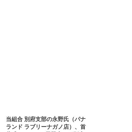
私たちは家電製品を通じて「夢のある暮ら
し」を提案していきます。
私たちはお客様のお困りごとに「確かな知識
と技術」で対応しその解決に貢献していきま
す。
私たちの元気の源は「お客様の笑顔」であ
り、笑顔あふれる活動をしていきます。
私たちは家電業界の「健全な発展」に貢献し
ていきます。
私たちは今後ますます進展する高齢化社会を
「全力」で支えていきます。
私たちは家電流通業界の「魅力」を高め、地
域電器店の「地位向上」を目指していきま
す。
​当組合 別府支部の永野氏（パナ
ランド ラブリーナガノ店）、首