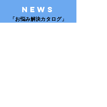
NEWS
「お悩み解決カタログ」
電気製品の使い方や修理、
リフォームについてなど
快適に暮らすためのお悩み解決を
提案する​カタログです。
記事をよむ
NEWS
「空気きれいチラシ」
昨今の密閉された住宅事情によって
家のなかの空気がピンチ！