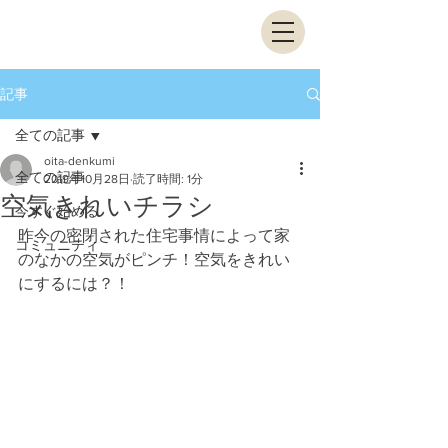
記事
全ての記事
oita-denkumi
全ての記事
2019年10月28日
読了時間: 1分
空気きれいチラシ
今すぐ始める
昨今の密閉された住宅事情によって家
コミュニティ
のなかの空気がピンチ！​空気をきれい
にするには？！